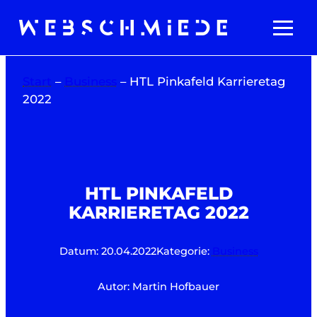
Zum
Inhalt
springen
Start
–
Business
–
HTL Pinkafeld Karrieretag
2022
HTL PINKAFELD
KARRIERETAG 2022
Datum: 20.04.2022
Kategorie:
Business
Autor: Martin Hofbauer