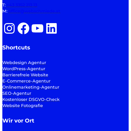
T:
+43 3352 213 13
M:
office@webschmiede.at
Instagram
Facebook
YouTube
LinkedIn
Shortcuts
Webdesign Agentur
WordPress-Agentur
Barrierefreie Website
E-Commerce-Agentur
Onlinemarketing-Agentur
SEO-Agentur
Kostenloser DSGVO-Check
Website Fotografie
Wir vor Ort