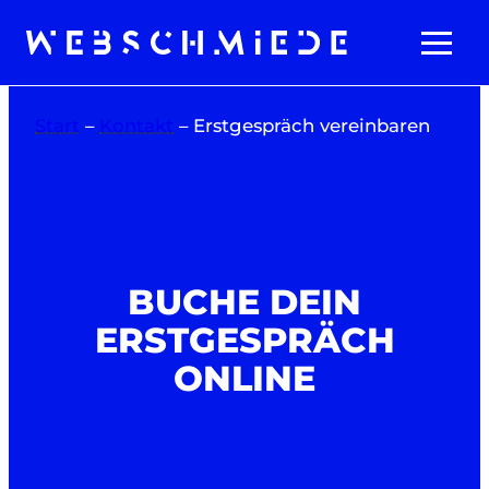
Zum
Inhalt
springen
Start
–
Kontakt
–
Erstgespräch vereinbaren
BUCHE DEIN
ERSTGESPRÄCH
ONLINE