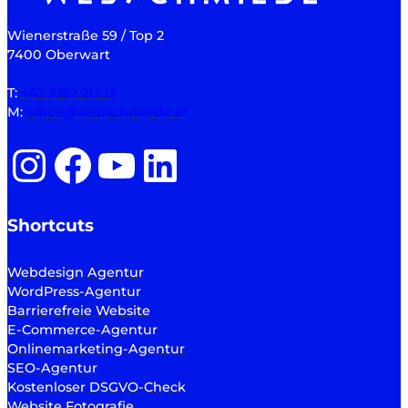
Wienerstraße 59 / Top 2
7400 Oberwart
T:
+43 3352 213 13
M:
office@webschmiede.at
Instagram
Facebook
YouTube
LinkedIn
Shortcuts
Webdesign Agentur
WordPress-Agentur
Barrierefreie Website
E-Commerce-Agentur
Onlinemarketing-Agentur
SEO-Agentur
Kostenloser DSGVO-Check
Website Fotografie