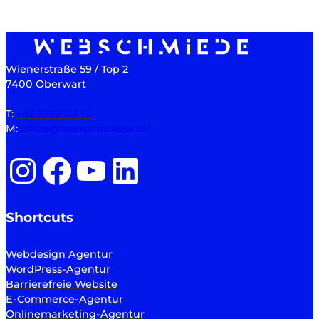
Wienerstraße 59 / Top 2
7400 Oberwart
T:
+43 3352 213 13
M:
office@webschmiede.at
Instagram
Facebook
YouTube
LinkedIn
Shortcuts
Webdesign Agentur
WordPress-Agentur
Barrierefreie Website
E-Commerce-Agentur
Onlinemarketing-Agentur