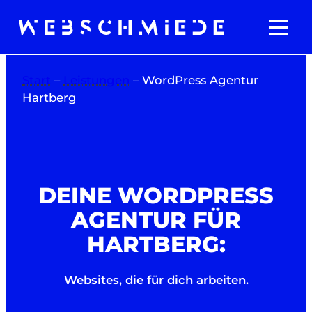
Zum
Inhalt
springen
Start
–
Leistungen
–
WordPress Agentur
Hartberg
DEINE WORDPRESS
AGENTUR FÜR
HARTBERG:
Websites, die für dich arbeiten.