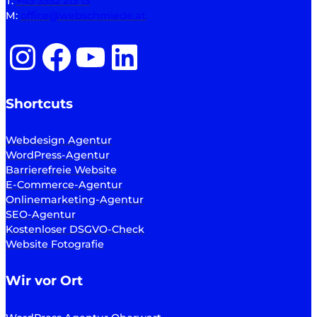
T:
+43 3352 213 13
M:
office@webschmiede.at
Instagram
Facebook
YouTube
LinkedIn
Shortcuts
Webdesign Agentur
WordPress-Agentur
Barrierefreie Website
E-Commerce-Agentur
Onlinemarketing-Agentur
SEO-Agentur
Kostenloser DSGVO-Check
Website Fotografie
Wir vor Ort