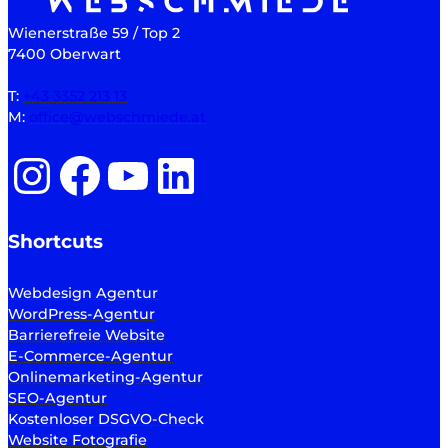
Wienerstraße 59 / Top 2
7400 Oberwart
T:
+43 3352 213 13
M:
office@webschmiede.at
Instagram
Facebook
YouTube
LinkedIn
Shortcuts
Webdesign Agentur
WordPress-Agentur
Barrierefreie Website
E-Commerce-Agentur
Onlinemarketing-Agentur
SEO-Agentur
Kostenloser DSGVO-Check
Website Fotografie