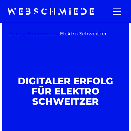
Zum
Inhalt
springen
Start
–
Referenzen
–
Elektro Schweitzer
DIGITALER ERFOLG
FÜR ELEKTRO
SCHWEITZER