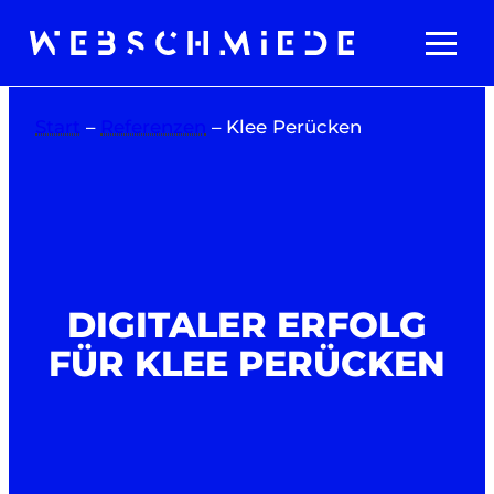
Zum
Inhalt
springen
Start
–
Referenzen
–
Klee Perücken
DIGITALER ERFOLG
FÜR KLEE PERÜCKEN