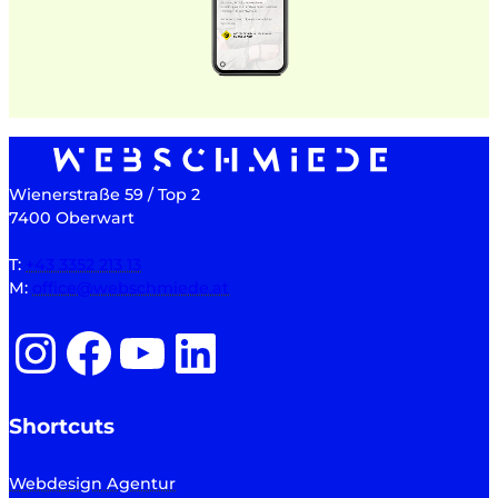
Wienerstraße 59 / Top 2
7400 Oberwart
T:
+43 3352 213 13
M:
office@webschmiede.at
Instagram
Facebook
YouTube
LinkedIn
Shortcuts
Webdesign Agentur