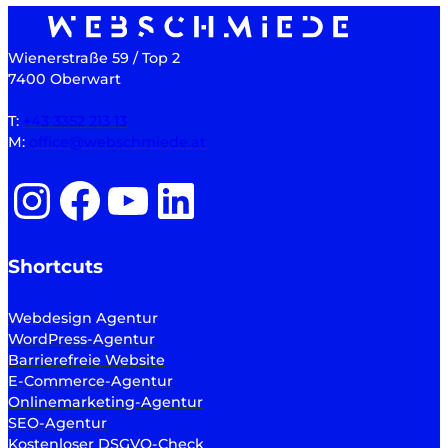
Wienerstraße 59 / Top 2
7400 Oberwart
T:
+43 3352 213 13
M:
office@webschmiede.at
Instagram
Facebook
YouTube
LinkedIn
Shortcuts
Webdesign Agentur
WordPress-Agentur
Barrierefreie Website
E-Commerce-Agentur
Onlinemarketing-Agentur
SEO-Agentur
Kostenloser DSGVO-Check