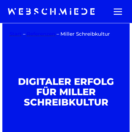
Zum
Inhalt
springen
Start
–
Referenzen
–
Miller Schreibkultur
DIGITALER ERFOLG
FÜR MILLER
SCHREIBKULTUR