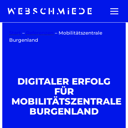
Zum
Inhalt
springen
Start
–
Referenzen
–
Mobilitätszentrale
Burgenland
DIGITALER ERFOLG
FÜR
MOBILITÄTSZENTRALE
BURGENLAND