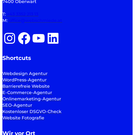
7400 Oberwart
T:
+43 3352 213 13
M:
office@webschmiede.at
Instagram
Facebook
YouTube
LinkedIn
Shortcuts
Webdesign Agentur
WordPress-Agentur
Barrierefreie Website
E-Commerce-Agentur
Onlinemarketing-Agentur
SEO-Agentur
Kostenloser DSGVO-Check
Website Fotografie
Wir vor Ort