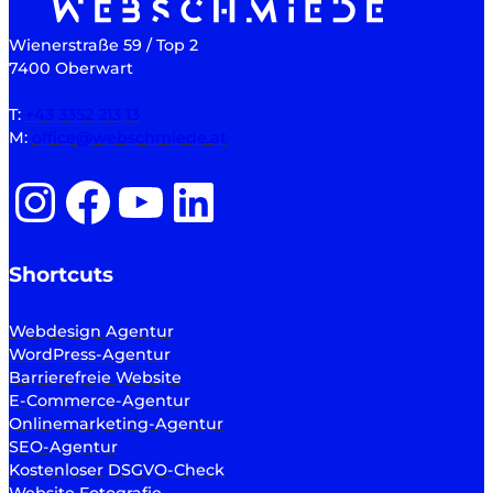
Wienerstraße 59 / Top 2
7400 Oberwart
T:
+43 3352 213 13
M:
office@webschmiede.at
Instagram
Facebook
YouTube
LinkedIn
Shortcuts
Webdesign Agentur
WordPress-Agentur
Barrierefreie Website
E-Commerce-Agentur
Onlinemarketing-Agentur
SEO-Agentur
Kostenloser DSGVO-Check
Website Fotografie