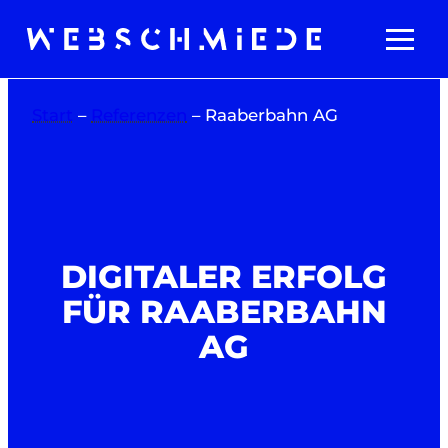
Zum
Inhalt
springen
Start
–
Referenzen
–
Raaberbahn AG
DIGITALER ERFOLG
FÜR RAABERBAHN
AG