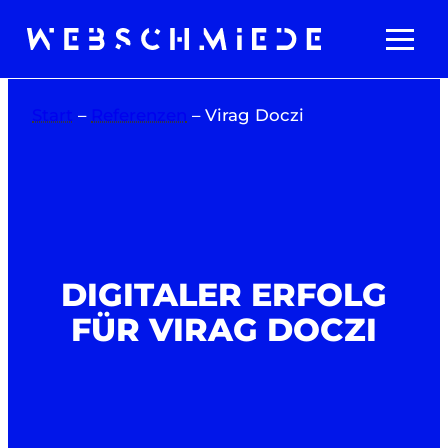
Zum
Inhalt
springen
Start
–
Referenzen
–
Virag Doczi
DIGITALER ERFOLG
FÜR VIRAG DOCZI