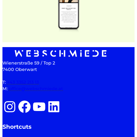
Wienerstraße 59 / Top 2
7400 Oberwart
T:
+43 3352 213 13
M:
office@webschmiede.at
Instagram
Facebook
YouTube
LinkedIn
Shortcuts