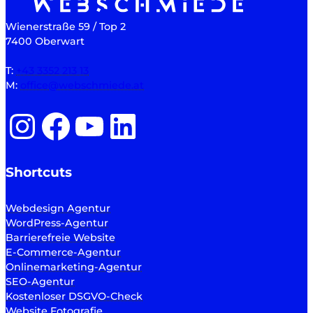
Wienerstraße 59 / Top 2
7400 Oberwart
T:
+43 3352 213 13
M:
office@webschmiede.at
Instagram
Facebook
YouTube
LinkedIn
Shortcuts
Webdesign Agentur
WordPress-Agentur
Barrierefreie Website
E-Commerce-Agentur
Onlinemarketing-Agentur
SEO-Agentur
Kostenloser DSGVO-Check
Website Fotografie