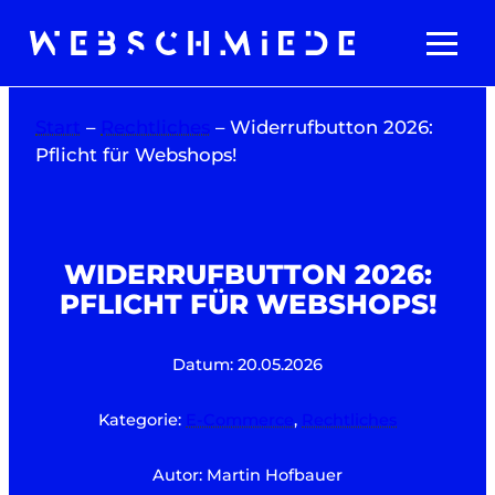
Zum
Inhalt
springen
Start
–
Rechtliches
–
Widerrufbutton 2026:
Pflicht für Webshops!
WIDERRUFBUTTON 2026:
PFLICHT FÜR WEBSHOPS!
Datum: 20.05.2026
Kategorie:
E-Commerce
,
Rechtliches
Autor: Martin Hofbauer